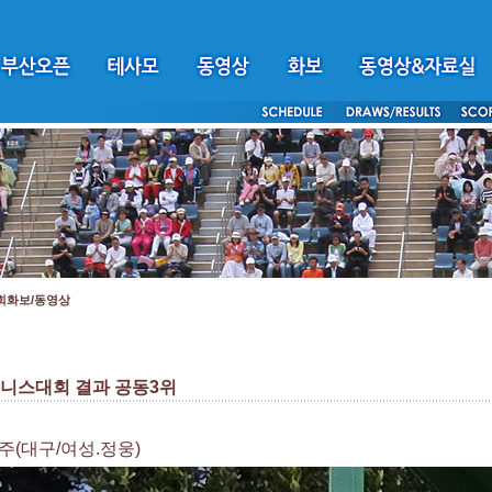
회화보/동영상
테니스대회 결과 공동3위
현주(대구/여성.정웅)