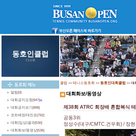
동호인클럽
CLUB
클럽
테니스동호회
동호인대회클럽
>>
>>
>>
대
알림
[0]
대회화보/동영상
대회공지요청
[947]
제38회 ATRC 회장배 혼합복식 
대회공지보기
[898]
코트배정/대진표
[792]
공동3위
대회(입상)결과
[530]
정성수(대구/CMTC.건우회) / 장
대회화보/동영상
[536]