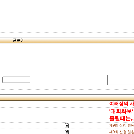
여러장의 사진
'대회화보'
올릴때는,,,
제9회 산청 천
제9회 산청 천