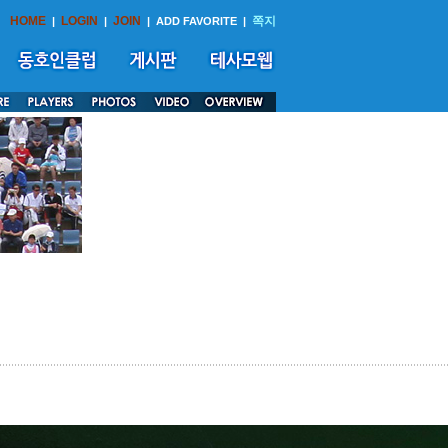
HOME
LOGIN
JOIN
쪽지
|
|
|
ADD FAVORITE
|