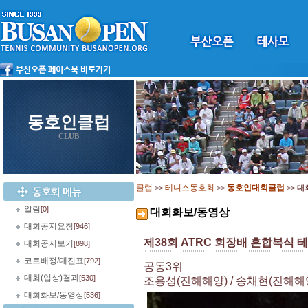
동호인클럽
CLUB
클럽
테니스동호회
동호인대회클럽
>>
>>
>>
대
알림
[0]
대회화보/동영상
대회공지요청
[946]
제38회 ATRC 회장배 혼합복식 
대회공지보기
[898]
코트배정/대진표
[792]
공동3위
대회(입상)결과
[530]
조용성(진해해양) / 송채현(진해해
대회화보/동영상
[536]