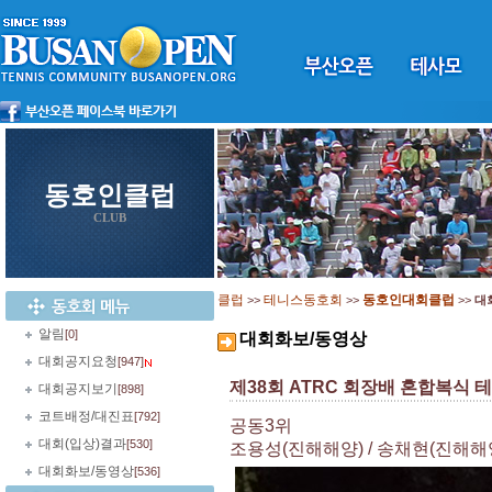
동호인클럽
CLUB
클럽
테니스동호회
동호인대회클럽
>>
>>
>>
대
알림
[0]
대회화보/동영상
대회공지요청
[947]
제38회 ATRC 회장배 혼합복식 
대회공지보기
[898]
코트배정/대진표
[792]
공동3위
대회(입상)결과
[530]
조용성(진해해양) / 송채현(진해해
대회화보/동영상
[536]