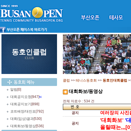
동호인클럽
CLUB
클럽
>>
테니스동호회
>>
동호인대회클럽
>
알림
[0]
대회화보/동영상
대회공지요청
[947]
전체 자료수 : 534 건
대회공지보기
[898]
코트배정/대진표
[792]
여러장의 사진을 
공지
대회(입상)결과
[530]
'대회화보'
'
공지
대회화보/동영상
[536]
올릴때는,,,[0