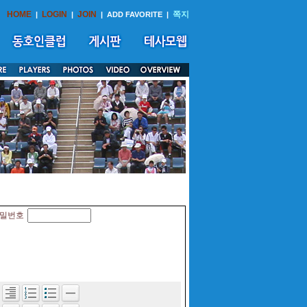
HOME
LOGIN
JOIN
쪽지
|
|
|
ADD FAVORITE
|
밀번호