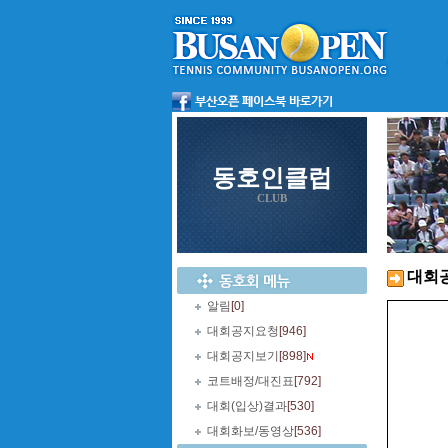
동호인클럽
CLUB
대회
알림
[0]
대회공지요청
[946]
대회공지보기
[898]
코트배정/대진표
[792]
대회(입상)결과
[530]
대회화보/동영상
[536]