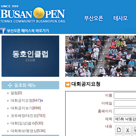
동호인클럽
CLUB
대회공지요청
알림
[0]
이름
대회공지요청
[947]
이메일
대회공지보기
[898]
홈페이지
코트배정/대진표
[792]
제목
대회(입상)결과
[530]
내용
대회화보/동영상
[536]