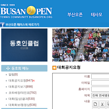
동호인클럽
CLUB
대회공지요청
알림
[0]
이름
대회공지요청
[947]
이메일
대회공지보기
[898]
홈페이지
코트배정/대진표
[792]
제목
대회(입상)결과
[530]
내용
대회화보/동영상
[536]