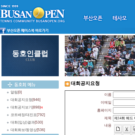
동호인클럽
CLUB
대회공지요청
알림
[0]
이름
대회공지요청
[946]
이메일
대회공지보기
[898]
홈페이지
코트배정/대진표
[792]
제목
대회(입상)결과
[530]
내용
대회화보/동영상
[536]