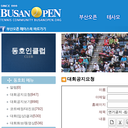
동호인클럽
CLUB
대회공지요청
알림
[0]
이름
대회공지요청
[947]
이메일
대회공지보기
[898]
홈페이지
코트배정/대진표
[792]
제목
대회(입상)결과
[530]
내용
대회화보/동영상
[536]