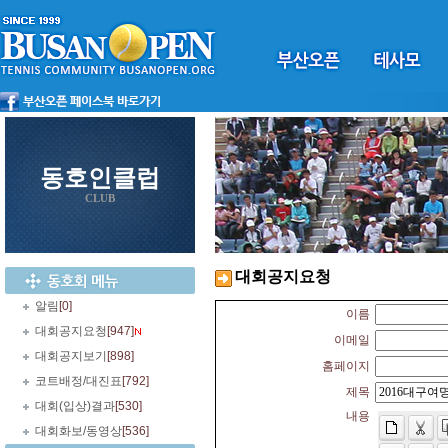
동호인클럽
CLUB
대회공지요청
알림
[0]
이름
대회공지요청
[947]
이메일
대회공지보기
[898]
홈페이지
코트배정/대진표
[792]
제목
대회(입상)결과
[530]
내용
대회화보/동영상
[536]