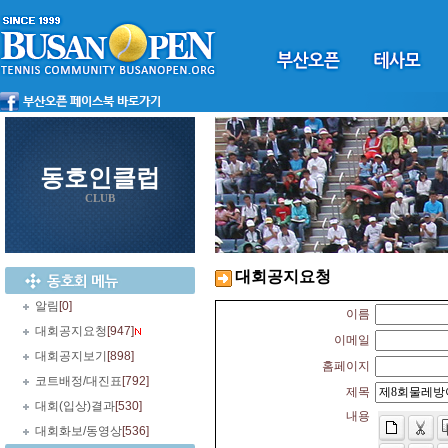
동호인클럽
CLUB
대회공지요청
알림
[0]
이름
대회공지요청
[947]
이메일
대회공지보기
[898]
홈페이지
코트배정/대진표
[792]
제목
대회(입상)결과
[530]
내용
대회화보/동영상
[536]