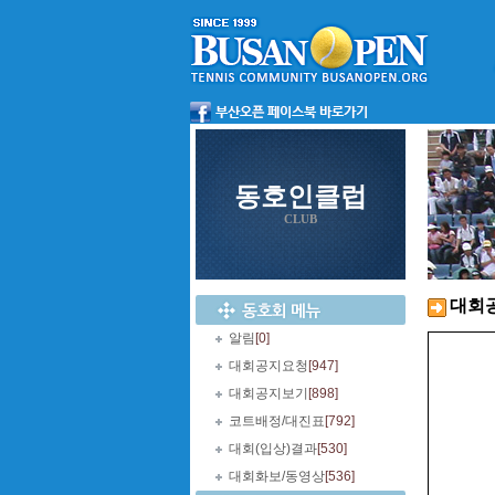
동호인클럽
CLUB
대회
알림
[0]
대회공지요청
[947]
대회공지보기
[898]
코트배정/대진표
[792]
대회(입상)결과
[530]
대회화보/동영상
[536]