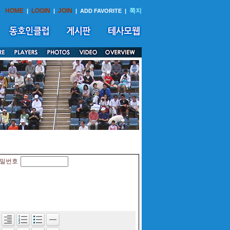
HOME
LOGIN
JOIN
쪽지
|
|
|
ADD FAVORITE
|
밀번호