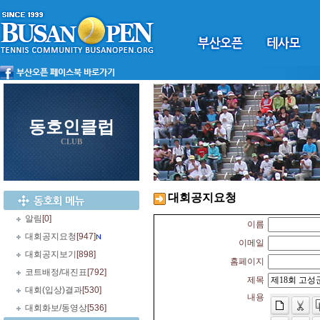
동호인클럽
CLUB
대회공지요청
알림
[0]
이름
대회공지요청
[947]
이메일
대회공지보기
[898]
홈페이지
코트배정/대진표
[792]
제목
대회(입상)결과
[530]
내용
대회화보/동영상
[536]