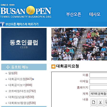
동호인클럽
CLUB
대회공지요청
알림
[0]
이름
대회공지요청
[947]
이메일
대회공지보기
[898]
홈페이지
코트배정/대진표
[792]
제목
대회(입상)결과
[530]
내용
대회화보/동영상
[536]