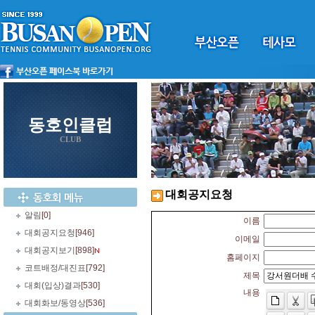
동호인클럽
CLUB
대회공지요청
알림
[0]
이름
대회공지요청
[946]
이메일
대회공지보기
[898]
홈페이지
코트배정/대진표
[792]
제목
대회(입상)결과
[530]
내용
대회화보/동영상
[536]