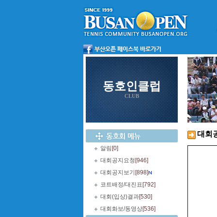
동호인클럽
CLUB
대회
알림
[0]
대회공지요청
[946]
대회공지보기
[898]
코트배정/대진표
[792]
대회(입상)결과
[530]
대회화보/동영상
[536]