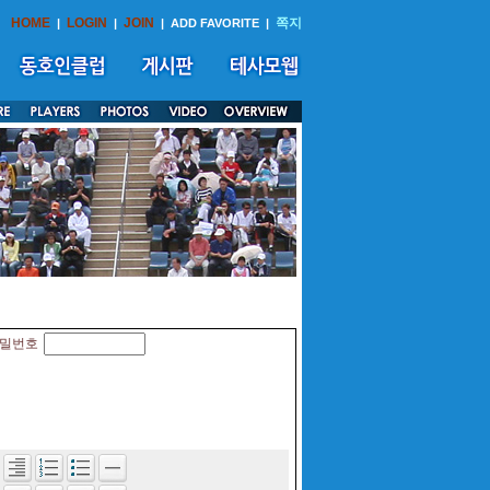
HOME
LOGIN
JOIN
쪽지
|
|
|
ADD FAVORITE
|
밀번호