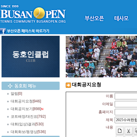
동호인클럽
CLUB
대회공지요청
알림
[0]
이름
대회공지요청
[946]
이메일
대회공지보기
[898]
홈페이지
코트배정/대진표
[792]
제목
대회(입상)결과
[530]
내용
대회화보/동영상
[536]