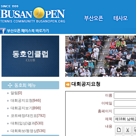
동호인클럽
CLUB
대회공지요청
알림
[0]
이름
대회공지요청
[946]
이메일
대회공지보기
[898]
홈페이지
코트배정/대진표
[792]
제목
대회(입상)결과
[530]
내용
대회화보/동영상
[536]