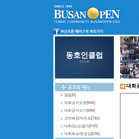
동호인클럽
CLUB
대회
알림
[0]
대회공지요청
[946]
대회공지보기
[898]
코트배정/대진표
[792]
대회(입상)결과
[530]
대회화보/동영상
[536]