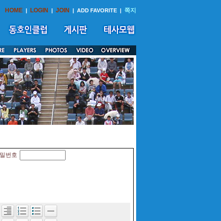
HOME
LOGIN
JOIN
쪽지
|
|
|
ADD FAVORITE
|
밀번호