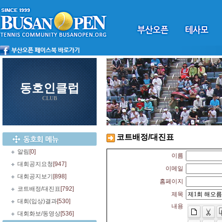
동호인클럽
CLUB
코트배정/대진표
알림
[0]
이름
대회공지요청
[947]
이메일
대회공지보기
[898]
홈페이지
코트배정/대진표
[792]
제목
대회(입상)결과
[530]
내용
대회화보/동영상
[536]