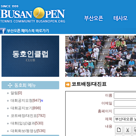
동호인클럽
CLUB
코트배정/대진표
알림
[0]
이름
대회공지요청
[947]
이메일
대회공지보기
[898]
홈페이지
코트배정/대진표
[792]
제목
대회(입상)결과
[530]
내용
대회화보/동영상
[536]