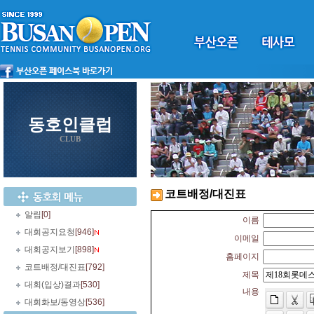
동호인클럽
CLUB
코트배정/대진표
알림
[0]
이름
대회공지요청
[946]
이메일
대회공지보기
[898]
홈페이지
코트배정/대진표
[792]
제목
대회(입상)결과
[530]
내용
대회화보/동영상
[536]