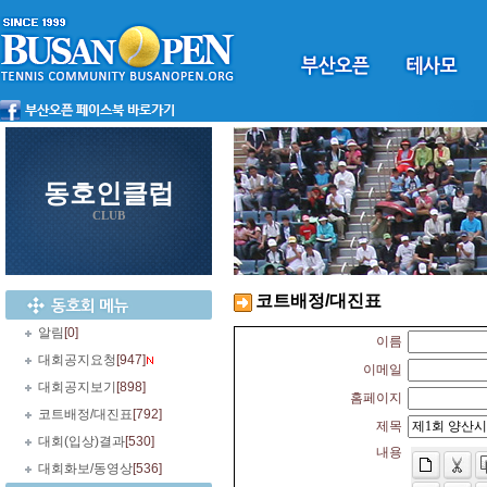
동호인클럽
CLUB
코트배정/대진표
알림
[0]
이름
대회공지요청
[947]
이메일
대회공지보기
[898]
홈페이지
코트배정/대진표
[792]
제목
대회(입상)결과
[530]
내용
대회화보/동영상
[536]