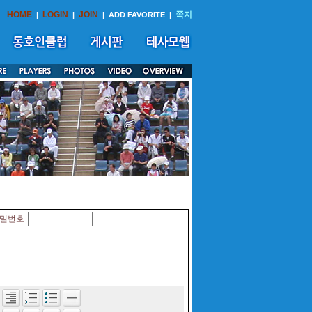
HOME
LOGIN
JOIN
쪽지
|
|
|
ADD FAVORITE
|
밀번호