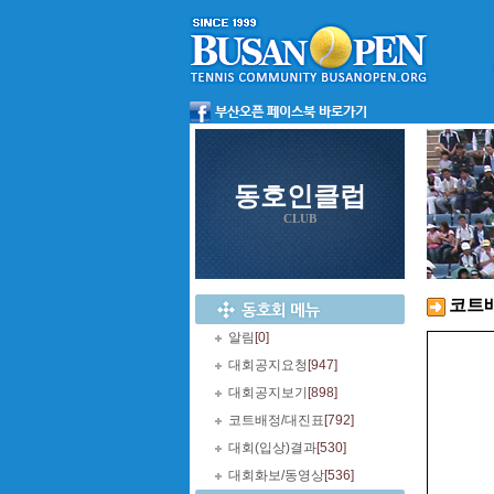
동호인클럽
CLUB
코트
알림
[0]
대회공지요청
[947]
대회공지보기
[898]
코트배정/대진표
[792]
대회(입상)결과
[530]
대회화보/동영상
[536]