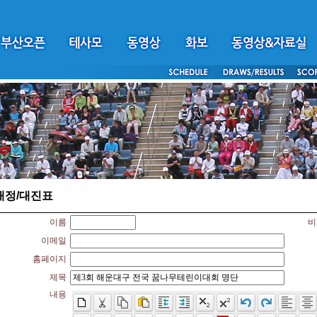
배정/대진표
이름
비
이메일
홈페이지
제목
내용