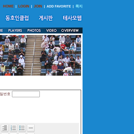
HOME
LOGIN
JOIN
쪽지
|
|
|
ADD FAVORITE
|
밀번호