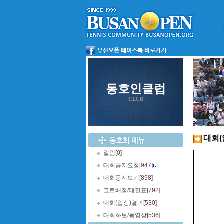
동호인클럽
CLUB
대회(
알림
[0]
대회공지요청
[947]
대회공지보기
[898]
코트배정/대진표
[792]
대회(입상)결과
[530]
대회화보/동영상
[536]