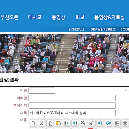
입상)결과
이름
비
이메일
홈페이지
제목
내용