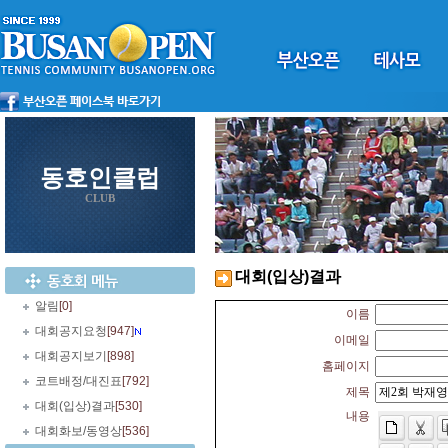
동호인클럽
CLUB
대회(입상)결과
알림
[0]
이름
대회공지요청
[947]
이메일
대회공지보기
[898]
홈페이지
코트배정/대진표
[792]
제목
대회(입상)결과
[530]
내용
대회화보/동영상
[536]