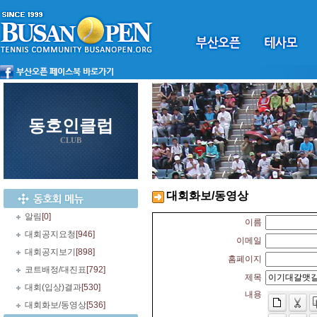
동호인클럽
CLUB
대회화보/동영상
알림
[0]
이름
대회공지요청
[946]
이메일
대회공지보기
[898]
홈페이지
코트배정/대진표
[792]
제목
대회(입상)결과
[530]
내용
대회화보/동영상
[536]