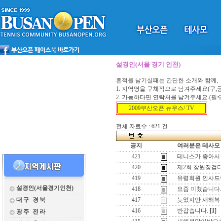
설경인(서울 경기 인천)
흔적을 남기실때는 간단한 소개와 함께,
1. 지역명을 구체적으로 남겨주세요(구,군,
2. 가능하다면 연락처를 남겨주세요.(필
2009부산오픈 뉴우스/ TV
전체 자료수 : 621 건
공지
여러분은 테사모 
421
테니스가 좋아서
420
제2회 창원징검
419
유령회원 인사
설경인(서울경기인천)
418
요즘 미쳤습니다
대구 경북
417
늦었지만 새해복 
416
반갑습니다.
[1]
광주 전라