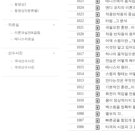
1025
테니스에서 움직임
동영상2
1024
앤디 코치의 이론과
동영상3(분류별)
1023
작용반작용의 중심
1022
타법 ,,그 분석
ㆍ자료실
1021
곡필요한 훈련 , 
이론과실전&칼럼
1020
작용 반작용의 원
테니스자료실
1019
어깨 스윙이란 ,,
1018
이것만 알고 있어도
ㆍ선수사진
1017
하나의 움직임으로 
1016
연습은 어떻게 해야
국내선수사진
1015
테니스의 원리 ,
국외선수사진
1014
스윙의 형태는 어떻
1013
안다는것은 무엇인
1012
기본적인 훈련,,,이
1011
회전이 꺽임을 만들
1010
몸이 정상적이지 않
1009
백스윙을 정확히 
1008
엘보의 각 ,
1007
빠른공을 힘있게 칠
1006
타격의 시점과 그 길