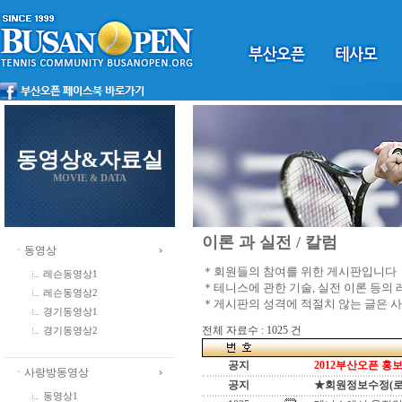
동영상&자료실
MOVIE & DATA
이론 과 실전 / 칼럼
ㆍ동영상
＊회원들의 참여를 위한 게시판입니다
레슨동영상1
＊테니스에 관한 기술, 실전 이론 등의
레슨동영상2
＊게시판의 성격에 적절치 않는 글은 
경기동영상1
전체 자료수 : 1025 건
경기동영상2
공지
2012부산오픈 홍보
ㆍ사랑방동영상
공지
★회원정보수정(로그인
동영상1