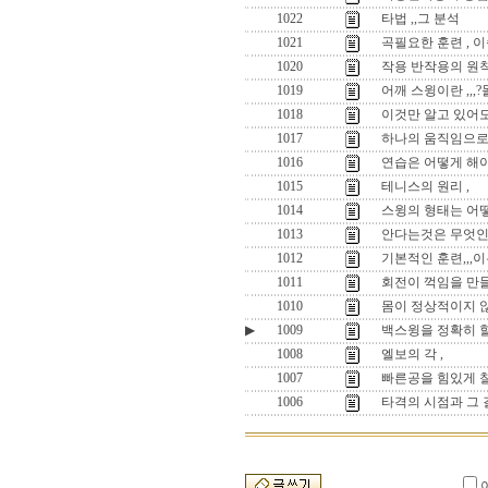
1022
타법 ,,그 분석
1021
곡필요한 훈련 , 
1020
작용 반작용의 원
1019
어깨 스윙이란 ,,
1018
이것만 알고 있어도
1017
하나의 움직임으로 
1016
연습은 어떻게 해야
1015
테니스의 원리 ,
1014
스윙의 형태는 어떻
1013
안다는것은 무엇인
1012
기본적인 훈련,,,이
1011
회전이 꺽임을 만들
1010
몸이 정상적이지 않
▶
1009
백스윙을 정확히 
1008
엘보의 각 ,
1007
빠른공을 힘있게 칠
1006
타격의 시점과 그 길