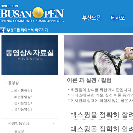
동영상&자료실
MOVIE & DATA
이론 과 실전 / 칼럼
ㆍ동영상
＊회원들의 참여를 위한 게시판입니다
레슨동영상1
＊테니스에 관한 기술, 실전 이론 등의
레슨동영상2
＊게시판의 성격에 적절치 않는 글은 
경기동영상1
경기동영상2
백스윙을 정확히 할
ㆍ사랑방동영상
백스윙을 정학히 할려
동영상1