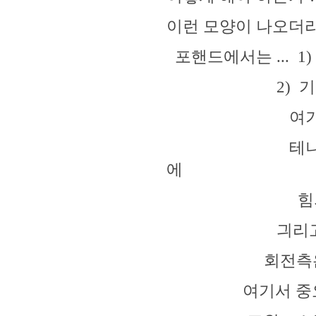
이런 모양이 나오더라 
포핸드에서는 ... 1) 
2) 기차 바뀌를
여기서 수평축
테니스에서는 포
에
힘의 가속의
긔리고 회전축은
회전측은 테니스에
여기서 중요한것