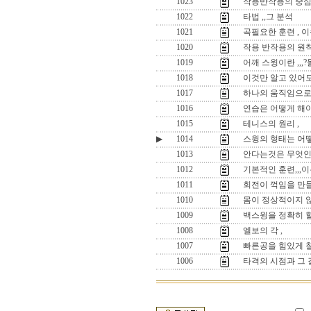
1023
작용반작용의 중심
1022
타법 ,,그 분석
1021
곡필요한 훈련 , 
1020
작용 반작용의 원
1019
어깨 스윙이란 ,,
1018
이것만 알고 있어도
1017
하나의 움직임으로 
1016
연습은 어떻게 해야
1015
테니스의 원리 ,
▶
1014
스윙의 형태는 어떻
1013
안다는것은 무엇인
1012
기본적인 훈련,,,이
1011
회전이 꺽임을 만들
1010
몸이 정상적이지 않
1009
백스윙을 정확히 
1008
엘보의 각 ,
1007
빠른공을 힘있게 칠
1006
타격의 시점과 그 길