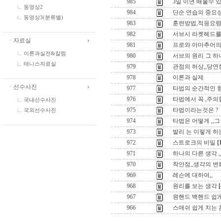
985
3일 이면 배울수 있
동영상2
984
단순 연습의 중요
동영상3(분류별)
983
훈련방법,적응요
982
서브시 라켓헤드를
ㆍ자료실
981
프로와 아마추어의
이론과실전&칼럼
980
서브의 원리 그 하나
테니스자료실
979
관점의 허상,,당
978
이론과 실제
ㆍ선수사진
977
타법의 순간적인 
976
타법에서 꼭 ,주의할
국내선수사진
975
타법이라는것은 ?
국외선수사진
974
타법은 어떻게 ,,그 
973
발리 는 이렇게 하는
972
스트로크의 비밀
[
971
하나의 다른 생각 ,
970
착안점,,생각의 변
969
레슨에 대하여,,
968
원리를 보는 생각
[
967
원핸드 백핸드 쉽게
966
스매쉬 쉽게 치는 훈