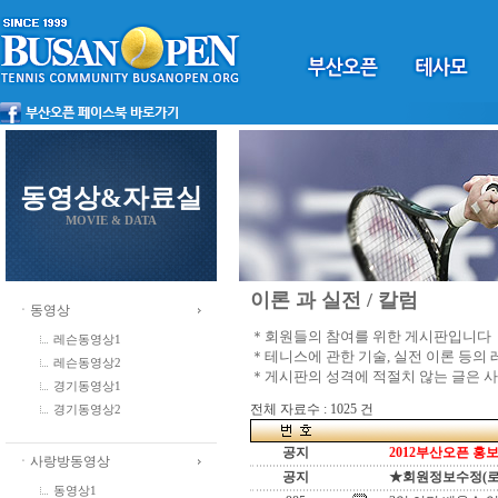
동영상&자료실
MOVIE & DATA
이론 과 실전 / 칼럼
ㆍ동영상
＊회원들의 참여를 위한 게시판입니다
레슨동영상1
＊테니스에 관한 기술, 실전 이론 등의
레슨동영상2
＊게시판의 성격에 적절치 않는 글은 
경기동영상1
전체 자료수 : 1025 건
경기동영상2
공지
2012부산오픈 홍보
ㆍ사랑방동영상
공지
★회원정보수정(로그인
동영상1