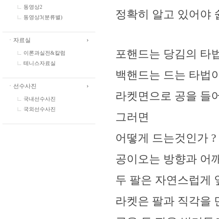
동영상2
정확히 알고 있어야 
동영상3(분류별)
ㆍ자료실
포핸드는 당김의 타법
이론과실전&칼럼
테니스자료실
백핸드는 드는 타법
ㆍ선수사진
라켓면으로 공을 들
국내선수사진
국외선수사진
그러면
어떻게 드는것인가 ?
공이오는 방향과 어깨
두 팔은 자연스럽게 
라켓은 팔과 직각을 