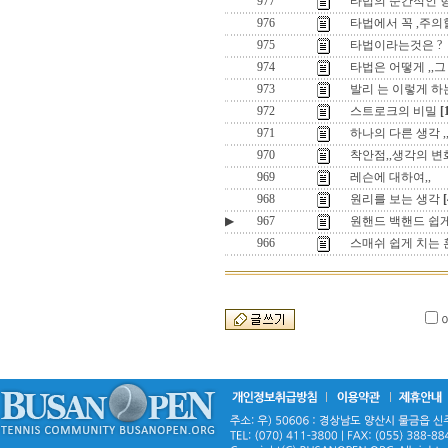
977
타법의 순간적인 
976
타법에서 꼭 ,주의할
975
타법이라는것은 ?
974
타법은 어떻게 ,,그 
973
발리 는 이렇게 하는
972
스트로크의 비밀
[
971
하나의 다른 생각 ,
970
착안점,,생각의 변
969
레슨에 대하여,,
968
원리를 보는 생각
[
▶
967
원핸드 백핸드 쉽게
966
스매쉬 쉽게 치는 훈