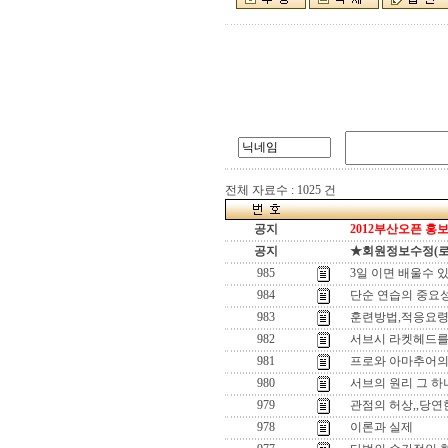
전체 자료수 : 1025 건
공지
2012부산오픈 홍보
공지
★회원정보수정(로그인
985
3일 이면 배울수 있
984
단순 연습의 중요
983
훈련방법,적응요
982
서브시 라켓헤드를
981
프로와 아마추어의
980
서브의 원리 그 하나
979
관점의 허상,,당
978
이론과 실제