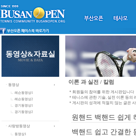
동영상&자료실
MOVIE & DATA
이론 과 실전 / 칼럼
ㆍ동영상
＊회원들의 참여를 위한 게시판입니다
레슨동영상1
＊테니스에 관한 기술, 실전 이론 등의
레슨동영상2
＊게시판의 성격에 적절치 않는 글은 
경기동영상1
경기동영상2
원핸드 백핸드 쉽게 
ㆍ사랑방동영상
백핸드 쉽고 간결한
동영상1