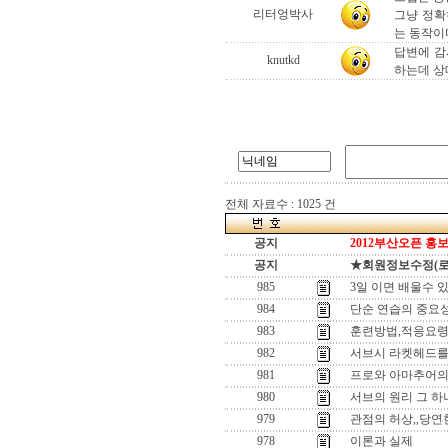
리터엉박사
그냥 정확
는 동작이
답변에 감
knutkd
하는데 상
전체 자료수 : 1025 건
공지
2012부산오픈 홍보
공지
★회원정보수정(로그인
985
3일 이면 배울수 있
984
단순 연습의 중요
983
훈련방법,적응요
982
서브시 라켓헤드를
981
프로와 아마추어의
980
서브의 원리 그 하나
979
관점의 허상,,당
978
이론과 실제