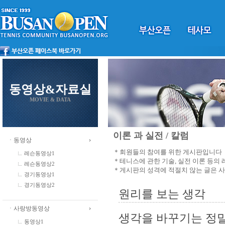
동영상&자료실
MOVIE & DATA
이론 과 실전 / 칼럼
ㆍ동영상
＊회원들의 참여를 위한 게시판입니다
레슨동영상1
＊테니스에 관한 기술, 실전 이론 등의
레슨동영상2
＊게시판의 성격에 적절치 않는 글은 
경기동영상1
경기동영상2
원리를 보는 생각
ㆍ사랑방동영상
생각을 바꾸기는 정말
동영상1