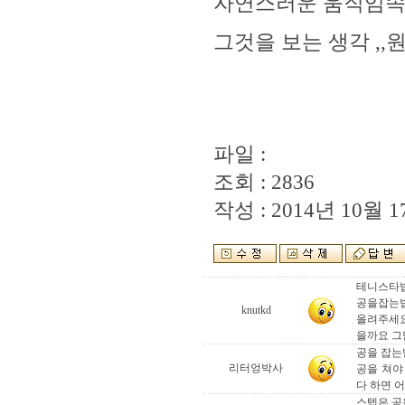
자연스러운 움직임속에
그것을 보는 생각 ,,
파일 :
조회 : 2836
작성 : 2014년 10월 17
테니스타
공을잡는
knutkd
올려주세요
을까요 그
공을 잡는법
리터엉박사
공을 쳐야
다 하면 어
스텝은 공