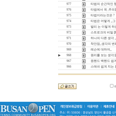
977
타법의 순간적인 
976
타법에서 꼭 ,주의할
975
타법이라는것은 ?
974
타법은 어떻게 ,,그 
973
발리 는 이렇게 하는
972
스트로크의 비밀
[
971
하나의 다른 생각 ,
970
착안점,,생각의 변
969
레슨에 대하여,,
▶
968
원리를 보는 생각
[
967
원핸드 백핸드 쉽게
966
스매쉬 쉽게 치는 훈