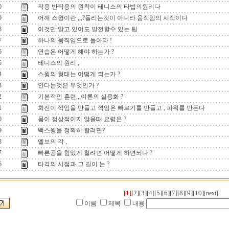
0
작용 반작용의 원칙이 테니스의 타법의원리다
9
어깨 스윙이란 ,,,?돌리는것이 아니라 움직임의 시작이다
8
이것만 알고 있어도 발전할수 있는 팁
7
하나의 움직임으로 돌아라 !
6
연습은 어떻게 해야 하는가 ?
5
테니스의 원리 ,
4
스윙의 형태는 어떻게 되는가 ?
3
안다는것은 무엇인가 ?
2
기본적인 훈련,,,이론의 실용화 ?
1
회전이 꺽임을 만들고 껵임은 빠르기를 만들고 , 파워를 만든다
0
몸이 정상적이지 않을때 요령은 ?
9
백스윙을 정확히 할려면?
8
엘보의 각 ,
7
빠른공을 힘있게 칠려면 어떻게 하면되나 ?
6
타격의 시점과 그 길이 는 ?
[1]
[2]
[3]
[4]
[5]
[6]
[7]
[8]
[9]
[10]
[next]
이름
제목
내용