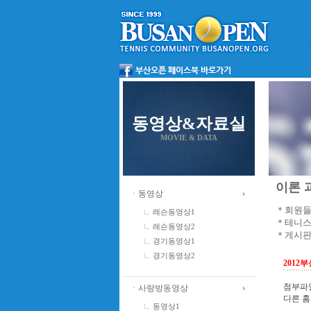
동영상&자료실
MOVIE & DATA
이론 과
ㆍ동영상
＊회원들
레슨동영상1
＊테니스
레슨동영상2
＊게시판
경기동영상1
경기동영상2
2012
첨부파일
ㆍ사랑방동영상
다른 홈
동영상1