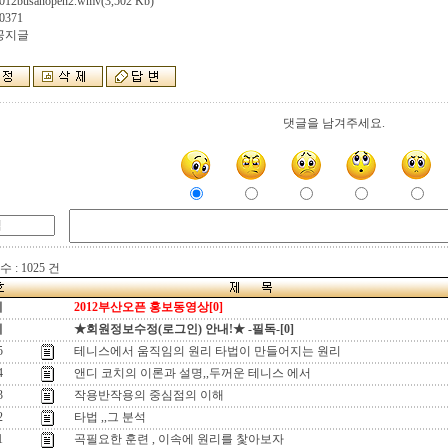
012busanopen2.wmv
(3,502 Kb)
0371
 공지글
댓글을 남겨주세요.
 : 1025 건
지
2012부산오픈 홍보동영상[0]
지
★회원정보수정(로그인) 안내!★ -필독-[0]
5
테니스에서 움직임의 원리 타법이 만들어지는 원리
4
앤디 코치의 이론과 설명,,두꺼운 테니스 에서
3
작용반작용의 중심점의 이해
2
타법 ,,그 분석
1
곡필요한 훈련 , 이속에 원리를 찿아보자