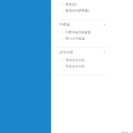
동영상2
동영상3(분류별)
ㆍ자료실
이론과실전&칼럼
테니스자료실
ㆍ선수사진
국내선수사진
국외선수사진