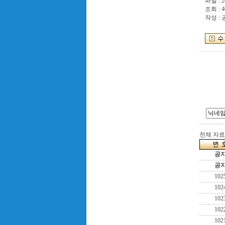
파일 :
2
조회 : 4
작성 :
전체 자료수
공
공
102
102
102
102
102