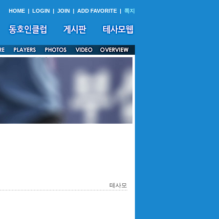
HOME
|
LOGIN
|
JOIN
|
ADD FAVORITE
|
쪽지
테사모