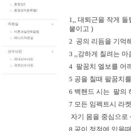
동영상2
동영상3(분류별)
1,, 대퇴근을 작게 
ㆍ자료실
붙이고 )
이론과실전&칼럼
테니스자료실
2 공의 리듬을 기억해
ㆍ선수사진
3 ,,강하게 칠려는 
국내선수사진
4 팔꿈치 엘보를 어
국외선수사진
5 공을 칠때 팔꿈치
6 백핸드 시는 팔의
7 모든 임펙트시 라
자기 몸을 중심으로
8 공이 정점에 있을