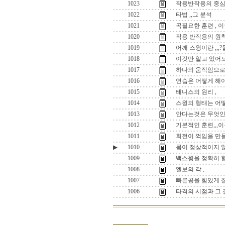
1023
작용반작용의 중심
1022
타법 ,,그 분석
1021
곡필요한 훈련 , 
1020
작용 반작용의 원
1019
어깨 스윙이란 ,,
1018
이것만 알고 있어도
1017
하나의 움직임으로 
1016
연습은 어떻게 해야
1015
테니스의 원리 ,
1014
스윙의 형태는 어떻
1013
안다는것은 무엇인
1012
기본적인 훈련,,,이
1011
회전이 꺽임을 만들
▶
1010
몸이 정상적이지 않
1009
백스윙을 정확히 
1008
엘보의 각 ,
1007
빠른공을 힘있게 칠
1006
타격의 시점과 그 길