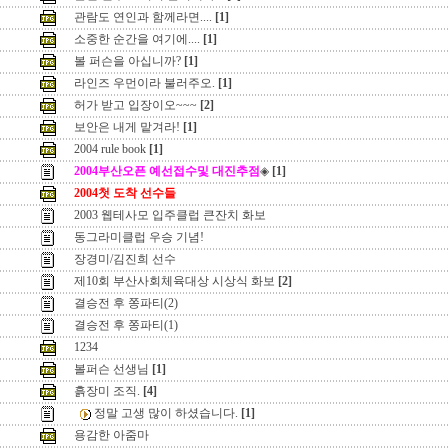
관람도 연인과 함께라면....
[1]
소중한 순간을 여기에....
[1]
볼 퍼슨을 아십니까?
[1]
라인즈 우먼이라 불러주오.
[1]
허가 받고 입장이오~~~
[2]
보안은 내게 맡겨라!
[1]
2004 rule book
[1]
2004부산오픈 예선접수및 대진추점
◈
[1]
2004첫 도착 선수들
2003 웹테사모 입주클럽 큰잔치 화보
동그라미클럽 우승 기념!
장경미/김진희 선수
제10회 부산사회체육대상 시상식 화보
[2]
결승전 후 쫑파티(2)
결승전 후 쫑파티(1)
1234
볼퍼슨 선생님
[1]
흙장미 조직.
[4]
정말 고생 많이 하셨습니다.
[1]
용감한 아줌마