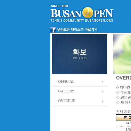
화보
PHOTOS
OVER
ㆍOFFICIAL
◇ 지나간 
ㆍGALLERY
◇
부산오
◇ 201
ㆍOVERDUE
◇ 새 게
전체 자료수
147
146