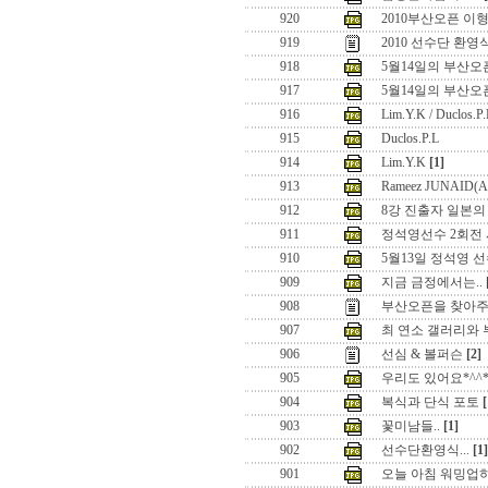
920
2010부산오픈 이
919
2010 선수단 환영
918
5월14일의 부산오픈 
917
5월14일의 부산오
916
Lim.Y.K / Duclos.P.
915
Duclos.P.L
914
Lim.Y.K
[1]
913
Rameez JUNAID(
912
8강 진출자 일본의
911
정석영선수 2회전
910
5월13일 정석영 선
909
지금 금정에서는..
908
부산오픈을 찾아주
907
최 연소 갤러리와
906
선심 & 볼퍼슨
[2]
905
우리도 있어요*^^
904
복식과 단식 포토
[
903
꽃미남들..
[1]
902
선수단환영식...
[1]
901
오늘 아침 워밍업