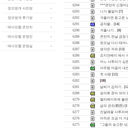
6294
***큰잔치 신청마
ㆍ정모벙개 사진방
6293
니가 뭘알아
[7]
ㆍ정모벙개 후기방
6292
겨울이면 듣고픈 노래
6291
공자왈...
[14]
ㆍ테사모웹 큰잔치
6290
겨울나기...
[8]
ㆍ테사모웹 운영진
6289
큰잔치 전날 금정구장
6288
정모날 다시 태어
ㆍ테사모웹 운영실
6287
생각은 자유
[13]
6286
죠지안베이 에서 극기
6285
어느 사투리가 심
6284
아무렴 마음이 내킨
6283
첫 사랑
[12]
6282
[10]
6281
날씨가 갑자기..
[1
6280
송어회 준비 되어 있습니
6279
엘리베이트에 붙은 
6278
삶의 관조(觀照)
[1
6277
진달래꽃 사투리
6276
아직은 조금 더 가을
6275
"그들의 숭고한 넋