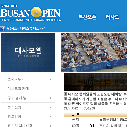
테사모웹
TESAMO WEB
ㆍ인사나누기
ㆍ테사모웹 카페
▣ 테사모 웹회원들의 도란도란 대화방, 수
ㆍ정모 벙개 방
▣ 홈페이지에 가입한 회원은 누구나 테
▣ 다른 싸이트로 직접 이동을 유도하는 링
ㆍ벙개신청
전체 자료수 : 7045 건
ㆍ정모신청
공지
★회원정보수정(로그인
ㆍ큰잔치 참가신청
6295
큰잔치 팀별 명단 정