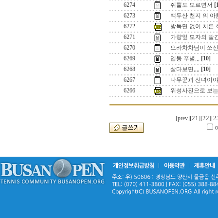
6274
쥐뿔도 모르면서
[
6273
백두산 천지 의 아
6272
방독면 없이 치른 화
6271
가량잎 모자의 빨
6270
으라차차님이 쏘신
6269
입동 푸념,,,
[10]
6268
살다보면,,,,
[10]
6267
나무꾼과 선녀이
6266
위성사진으로 보는
[21]
[22]
[2
[prev]