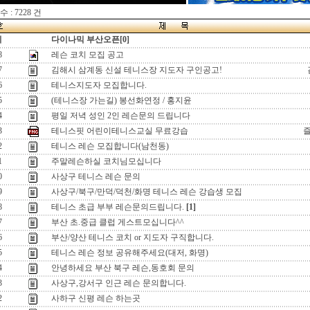
 : 7228 건
지
다이나믹 부산오픈[0]
8
레슨 코치 모집 공고
7
김해시 삼계동 신설 테니스장 지도자 구인공고!
6
테니스지도자 모집합니다.
5
(테니스장 가는길) 봉선화연정 / 홍지윤
4
평일 저녁 성인 2인 레슨문의 드립니다
3
테니스핏 어린이테니스교실 무료강습
2
테니스 레슨 모집합니다(남천동)
1
주말레슨하실 코치님모십니다
0
사상구 테니스 레슨 문의
9
사상구/북구/만덕/덕천/화명 테니스 레슨 강습생 모집
8
테니스 초급 부부 레슨문의드립니다.
[1]
7
부산 초.중급 클럽 게스트모십니다^^
6
부산/양산 테니스 코치 or 지도자 구직합니다.
5
테니스 레슨 정보 공유해주세요(대저, 화명)
4
안녕하세요 부산 북구 레슨,동호회 문의
3
사상구,강서구 인근 레슨 문의합니다.
2
사하구 신평 레슨 하는곳