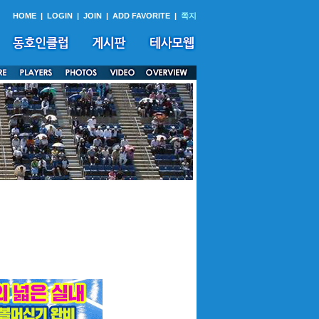
HOME
|
LOGIN
|
JOIN
|
ADD FAVORITE
|
쪽지