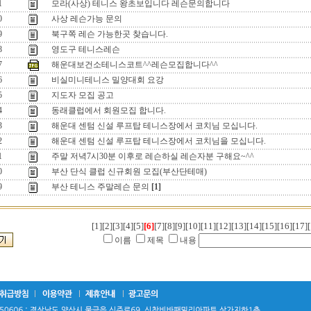
1
모라(사상) 테니스 왕초보입니다 레슨문의합니다
0
사상 레슨가능 문의
9
북구쪽 레슨 가능한곳 찾습니다.
8
영도구 테니스레슨
7
해운대보건소테니스코트^^레슨모집합니다^^
6
비실미니테니스 밀양대회 요강
5
지도자 모집 공고
4
동래클럽에서 회원모집 합니다.
3
해운대 센텀 신설 루프탑 테니스장에서 코치님 모십니다.
2
해운대 센텀 신설 루프탑 테니스장에서 코치님을 모십니다.
1
주말 저녁7시30분 이후로 레슨하실 레슨자분 구해요~^^
0
부산 단식 클럽 신규회원 모집(부산단테매)
9
부산 테니스 주말레슨 문의
[1]
[1]
[2]
[3]
[4]
[5]
[6]
[7]
[8]
[9]
[10]
[11]
[12]
[13]
[14]
[15]
[16]
[17]
[
이름
제목
내용