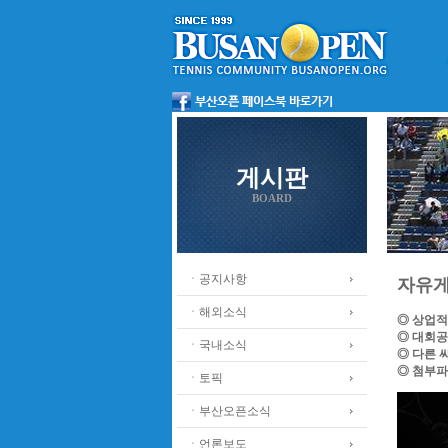
게시판
BOARD
ㆍ공지사항
자유
ㆍ해외소식
◎ 상업적
◎ 대회공
ㆍ국내소식
◎ 다른 
◎ 첨부파
ㆍ토픽
ㆍ부산오픈소식
ㆍ언론보도