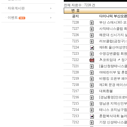
전체 자료수 : 7228 건
ㆍ자유게시판
공지
다이나믹 부산오픈[
ㆍ이벤트
7228
부산 스매시365 
7227
사직테니스클럽 회
7226
해운대 신시가지 
7225
러브클럽(금정구)
7224
제6회 울산여성연
7223
수영강변클럽 회원
7222
🎾코트임대 📌 
7221
[울산청량테니스클럽
7220
여테린이부 및 혼
7219
비랭킹 오픈부 페
7218
제2회 문경 에이스
7217
대회환불
7216
[경남통영]안프로
7215
영남권 지역신인
7214
테니스 코치님구
7213
혼합복식대회 놀
7212
기장 신성테니스클