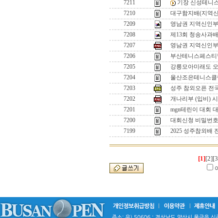
7211
기장 신성테니
7210
대구함지배(지역신
7209
영남권 지역신인부 입
7208
제13회 청송사과배
7207
영남권 지역신인부 
7206
부산테니스페스티벌
7205
강릉모아미래도 
7204
울산조은테니스클럽
7203
성주 참외오픈 전
7202
개나리부 (입비) 
7201
mgn테린이 대회 
7200
대회신청 비밀번
7199
2025 성주참외배
[1]
[2]
[3