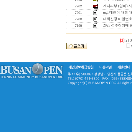
개나리부 (입비) 
7202
mgn테린이 대회 
7201
대회신청 비밀번
7200
2025 성주참외배
7199
[1]
[2]
[3