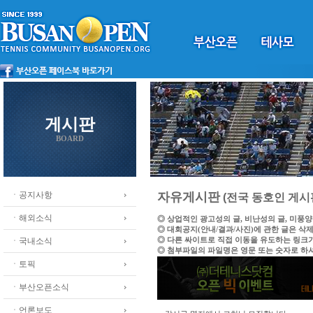
게시판
BOARD
ㆍ공지사항
자유게시판
(전국 동호인 게시
ㆍ해외소식
◎ 상업적인 광고성의 글, 비난성의 글, 미풍
◎ 대회공지(안내/결과/사진)에 관한 글은 삭
◎ 다른 싸이트로 직접 이동을 유도하는 링크
ㆍ국내소식
◎ 첨부파일의 파일명은 영문 또는 숫자로 하
ㆍ토픽
ㆍ부산오픈소식
ㆍ언론보도