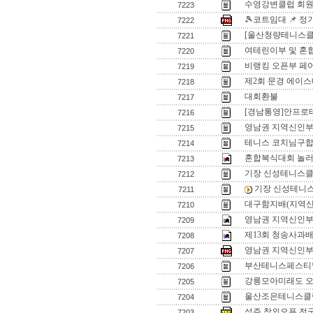
수영강변클럽 회원
7223
🎾코트임대 📌 
7222
[울산청량테니스클럽
7221
여테린이부 및 혼
7220
비랭킹 오픈부 페
7219
제2회 문경 에이스
7218
대회환불
7217
[경남통영]안프로
7216
영남권 지역신인
7215
테니스 코치님구
7214
혼합복식대회 놀
7213
기장 신성테니스클
7212
기장 신성테니
7211
대구함지배(지역신
7210
영남권 지역신인부 입
7209
제13회 청송사과배
7208
영남권 지역신인부 
7207
부산테니스페스티벌
7206
강릉모아미래도 
7205
울산조은테니스클럽
7204
성주 참외오픈 전
7203