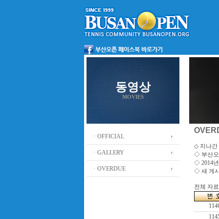
동영상
MOVIES
OVER
ㆍOFFICIAL
◇ 지나간 
ㆍGALLERY
◇
부산오
◇ 201
ㆍOVERDUE
◇ 새 게
전체 자료수
114
114