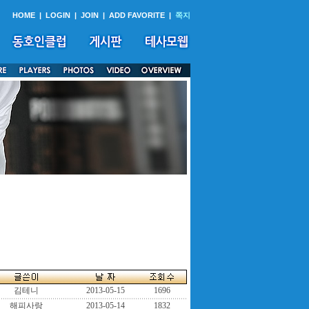
HOME
|
LOGIN
|
JOIN
|
ADD FAVORITE
|
쪽지
김테니
2013-05-15
1696
해피사랑
2013-05-14
1832