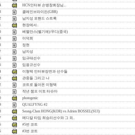
4
HCN인터뷰 손병창회장님...
3
클레인브라이든(GBR)
2
남지성 포핸드 스트록
1
현장에서..
0
베멜만스(벨기에)/우디(중국)
9
이덕희
8
정현
7
남지성
6
임규태선수
5
임용규선수
4
이형택 인터뷰장면과 선수들
3
관중들 그리고 나
2
코트로 돌아온 이형택
1
작년 챔프 이토 타슈마
0
photogenic
9
QUALFYNG #2
8
Seong-Chen HONG(KOR) vs Adrien BOSSEL(SUI)
7
메디칼 타임 최승리선수와 그 외..
6
#5번 코트
5
#3번 코트