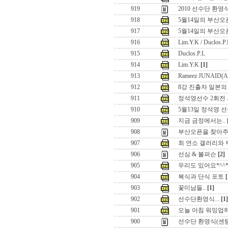
919
2010 선수단 환영
918
5월14일의 부산오픈 
917
5월14일의 부산오
916
Lim.Y.K / Duclos.P.
915
Duclos.P.L
914
Lim.Y.K
[1]
913
Rameez JUNAID(
912
8강 진출자 일본의
911
정석영선수 2회전
910
5월13일 정석영 선
909
지금 금정에서는..
908
부산오픈을 찾아주
907
최 연소 갤러리와
906
선심 & 볼퍼슨
[2]
905
우리도 있어요*^^
904
복식과 단식 포토
[
903
꽃미남들..
[1]
902
선수단환영식...
[1]
901
오늘 아침 워밍업
900
선수단 환영식(센텀