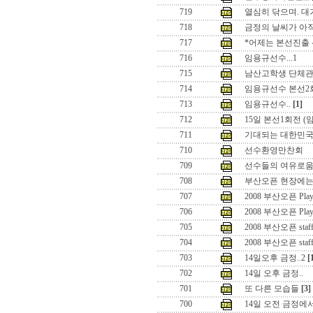
719
열심히 닦으며. 대
718
금정의 날씨가 아직
717
*어제는 본선진출 
716
임용규선수...1
715
남산고학생 단체
714
임용규선수 본선2
713
임용규선수..
[1]
712
15일 본선1회전 (
711
기대되는 대한민국
710
선수환영만찬회
709
선수들의 여유로움 즐
708
부산오픈 현장에는.
707
2008 부산오픈 Playe
706
2008 부산오픈 Playe
705
2008 부산오픈 staff
704
2008 부산오픈 staf
703
14일오후 금정..2
[
702
14일 오후 금정..
701
또 다른 모습들
[3]
700
14일 오전 금정에서