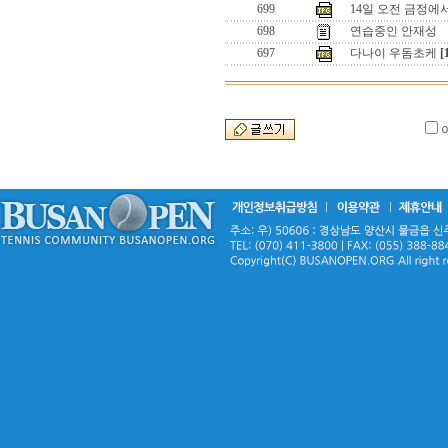
699
14일 오전 금정에서
698
연습중인 안재성
697
다나이 우돔초케
[