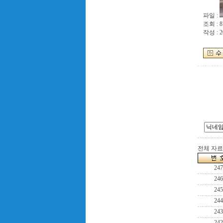
파일 :
조회 : 8
작성 : 2
전체 자료수
247
246
245
244
243
242