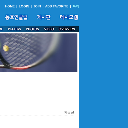
HOME
|
LOGIN
|
JOIN
|
ADD FAVORITE
|
쪽지
자굴산