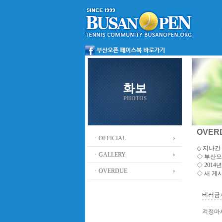
화보
PHOTOS
OVER
ㆍOFFICIAL
◇ 지나간 
ㆍGALLERY
◇
부산오
◇ 201
ㆍOVERDUE
◇ 새 게
테러금
걱정마시