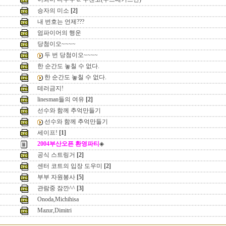
승자의 미소
[2]
내 번호는 언제???
엄파이어의 행운
당첨이오~~~~
두 번 당첨이오~~~~
한 순간도 놓칠 수 없다.
한 순간도 놓칠 수 없다.
테러금지!
linesman들의 여유
[2]
선수와 함께 추억만들기
선수와 함께 추억만들기
세이프!
[1]
2004부산오픈 환영파티
◈
공식 스트링거
[2]
센터 코트의 입장 도우미
[2]
부부 자원봉사
[5]
관람중 잠깐^^
[3]
Onoda,Michihisa
Mazur,Dimitri