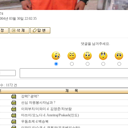
74
004년 03월 30일 22:02:35
댓글을 남겨주세요.
 : 1172 건
강력? 광역?
선심 자원봉사자님과 ?
이와부치/이와미 d. 김영준/차보람
마쓰이/오노다 d. Amritraj/Prakash(인도)
우돔초케 d.백승복
이와미 타수쿠 d. 쿠첸코(우즈베키스탄)