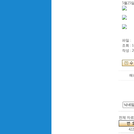
5월25
파일 :
조회 : 1
작성 : 2
해
전체 자료수
422