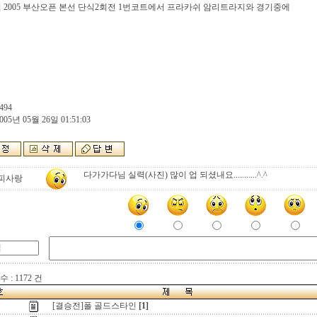
일 2005 부산오픈 본선 단식2회전 1번코트에서 프라카쉬 암리트라지와 경기중에
494
005년 05월 26일 01:51:03
다가가다님 실력(사진) 많이 업 되셨내요...........^.^
피사랑
 : 1172 건
[결승전]폴 골드스타인
[1]