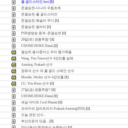
폴 골드스타인 best
[1]
준결승전-다나이 우돔초케
준결승전-폴 골드스타인
준결승전-웨슬리 무디
[1]
준결승전 갤러리
[1]
PSB생방송 중계 -준결승전
[1]
28일(토) 경품추첨!
[1]
UDOMCHOKE.Danai
[2]
열심히 봉사중이신 우리 웹가족들
Wang, Yen-Tzuoo선수 4강진출 실패
Amritraj, Prakash 선수
정희석 선수 와 폴 골드 스테인 선수
Moodie, Wesley 선수 4강진출
[1]
LU, Yen-Hsun 선수
[1]
27일(금) 경품추첨!!
[1]
UDOMCHOKE.Danai
[1]
세실 마미트 Cecil Mamiit
[1]
프라카쉬 암리트라지 Prakash Amritraj(IND)
[1]
오늘 관전 선수...
부산오픈의 단골...
[5]
[단식본선1회전에서 브루탄스]
[1]