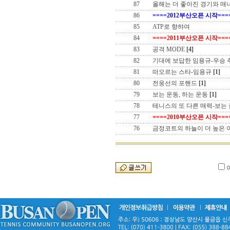
87
올해는 더 좋아진 경기와 매
86
====2012부산오픈 시작===
85
ATP로 향햐여
84
====2011부산오픈 시작===
83
공격 MODE
[4]
82
기대에 보답한 임용규-우승
81
떠오르는 스타-임용규
[1]
80
전웅선의 포핸드
[1]
79
보는 운동, 하는 운동
[1]
78
테니스의 또 다른 매력-보는
77
====2010부산오픈 시작===
76
금정코트의 하늘이 더 높은 