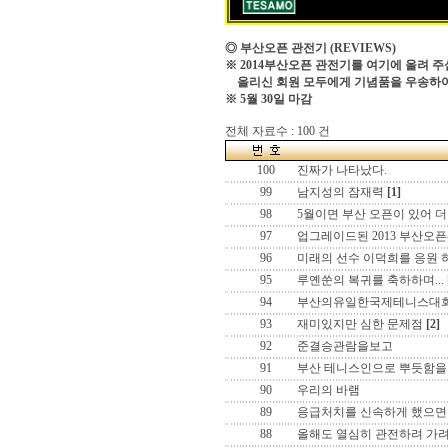
◎ 부산오픈 관전기
(REVIEWS)
※ 2014부산오픈 관전기를 여기에 올려 주
올리신 회원 모두에게 기념품을 우송하
※ 5월 30일 마감
전체 자료수 : 100 건
100
진짜가 나타났다.
99
남지성의 잠재력
[1]
98
5월이면 부산 오픈이 있어 더
97
업그레이드된 2013 부산오픈
96
미래의 선수 이덕희를 응원 
95
루옌쑨의 복귀를 축하하며...
94
부산의유일한국제테니스대
93
재미있지만 심한 문제점
[2]
92
준결승관람을보고
91
부산 테니스인으로 뿌듯함을 느
90
우리의 바램
89
응급처치를 신속하게 했으면
88
올해도 열심히 관전하려 가