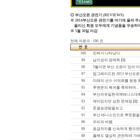
◎ 부산오픈 관전기
(REVIEWS)
※ 2014부산오픈 관전기를 여기에 올려 주
올리신 회원 모두에게 기념품을 우송하
※ 5월 30일 마감
전체 자료수 : 100 건
100
진짜가 나타났다.
99
남지성의 잠재력
[1]
98
5월이면 부산 오픈이 있어 더
97
업그레이드된 2013 부산오픈
96
미래의 선수 이덕희를 응원 
95
루옌쑨의 복귀를 축하하며...
94
부산의유일한국제테니스대
93
재미있지만 심한 문제점
[2]
92
준결승관람을보고
91
부산 테니스인으로 뿌듯함을 느
90
우리의 바램
89
응급처치를 신속하게 했으면
88
올해도 열심히 관전하려 가