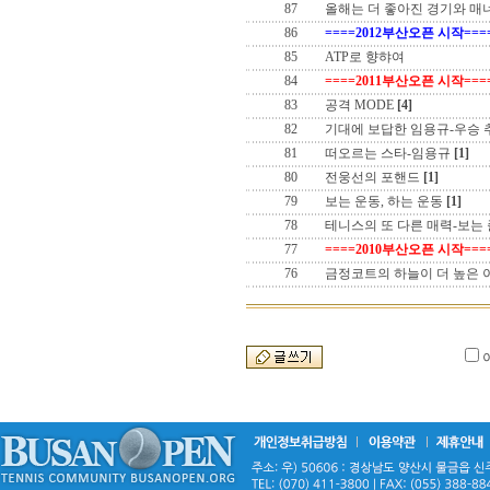
87
올해는 더 좋아진 경기와 매
86
====2012부산오픈 시작===
85
ATP로 향햐여
84
====2011부산오픈 시작===
83
공격 MODE
[4]
82
기대에 보답한 임용규-우승
81
떠오르는 스타-임용규
[1]
80
전웅선의 포핸드
[1]
79
보는 운동, 하는 운동
[1]
78
테니스의 또 다른 매력-보는
77
====2010부산오픈 시작===
76
금정코트의 하늘이 더 높은 