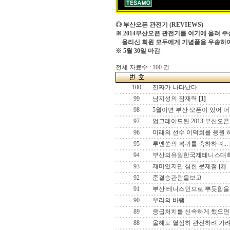
◎ 부산오픈 관전기
(REVIEWS)
※ 2014부산오픈 관전기를 여기에 올려 주
올리신 회원 모두에게 기념품을 우송하
※ 5월 30일 마감
전체 자료수 : 100 건
100
진짜가 나타났다.
99
남지성의 잠재력
[1]
98
5월이면 부산 오픈이 있어 더
97
업그레이드된 2013 부산오픈
96
미래의 선수 이덕희를 응원 
95
루옌쑨의 복귀를 축하하며...
94
부산의유일한국제테니스대
93
재미있지만 심한 문제점
[2]
92
준결승관람을보고
91
부산 테니스인으로 뿌듯함을 느
90
우리의 바램
89
응급처치를 신속하게 했으면
88
올해도 열심히 관전하려 가