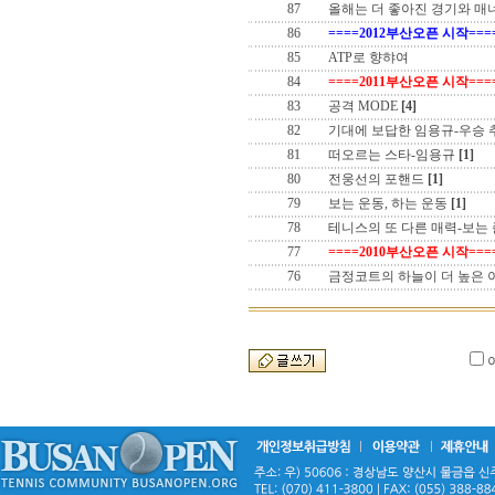
87
올해는 더 좋아진 경기와 매
86
====2012부산오픈 시작===
85
ATP로 향햐여
84
====2011부산오픈 시작===
83
공격 MODE
[4]
82
기대에 보답한 임용규-우승
81
떠오르는 스타-임용규
[1]
80
전웅선의 포핸드
[1]
79
보는 운동, 하는 운동
[1]
78
테니스의 또 다른 매력-보는
77
====2010부산오픈 시작===
76
금정코트의 하늘이 더 높은 